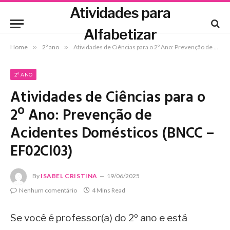
Atividades para
Alfabetizar
Home
»
2º ano
»
Atividades de Ciências para o 2º Ano: Prevenção de Acidentes Domésticos (BNCC – EF02CI03)
2º ANO
Atividades de Ciências para o
2º Ano: Prevenção de
Acidentes Domésticos (BNCC –
EF02CI03)
By
ISABEL CRISTINA
19/06/2025
Nenhum comentário
4 Mins Read
Se você é professor(a) do 2º ano e está