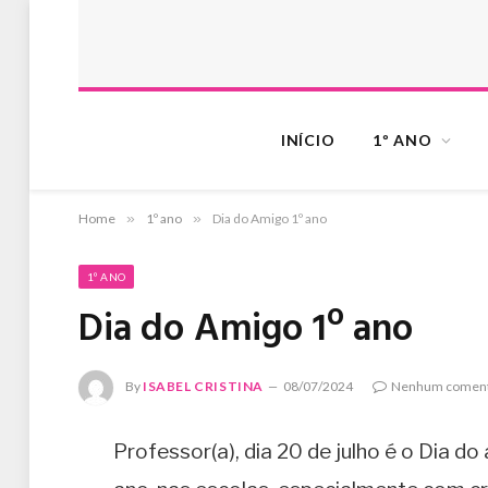
INÍCIO
1º ANO
Home
»
1º ano
»
Dia do Amigo 1º ano
1º ANO
Dia do Amigo 1º ano
By
ISABEL CRISTINA
08/07/2024
Nenhum coment
Professor(a), dia 20 de julho é o Dia do