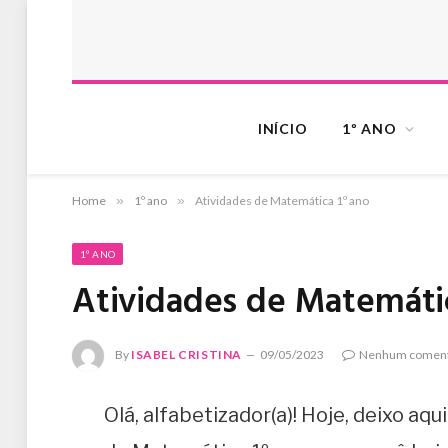
INÍCIO
1º ANO
Home
»
1º ano
»
Atividades de Matemática 1º ano
1º ANO
Atividades de Matemátic
By
ISABEL CRISTINA
09/05/2023
Nenhum coment
Olá, alfabetizador(a)! Hoje, deixo aq