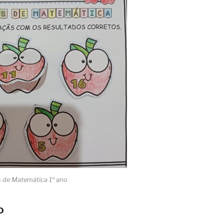
s de Matemática 1º ano
o